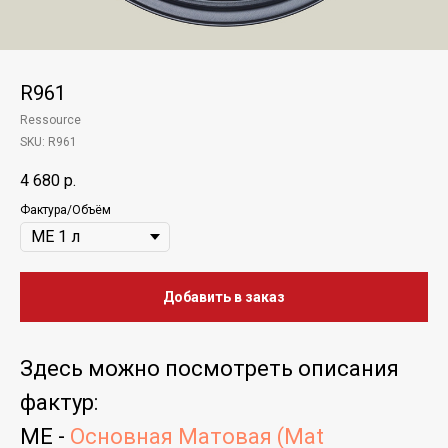
R961
Ressource
SKU:
R961
4 680
р.
Фактура/Объём
Добавить в заказ
Здесь можно посмотреть
описания
фактур
:
ME -
Основная Матовая (Mat