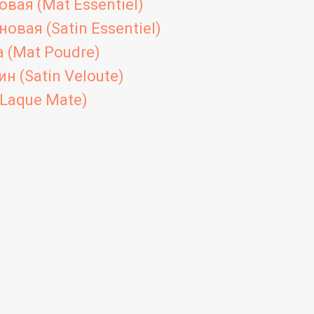
вая (Mat Essentiel)
овая (Satin Essentiel)
 (Mat Poudre)
н (Satin Veloute)
Laque Mate)