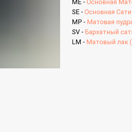
ME -
Основная Мато
SE -
Основная Сатин
MP -
Матовая пудра
SV -
Бархатный сати
LM -
Матовый лак (