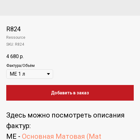
R824
Ressource
SKU:
R824
4 680
р.
Фактура/Объём
Добавить в заказ
Здесь можно посмотреть
описания
фактур
:
ME -
Основная Матовая (Mat