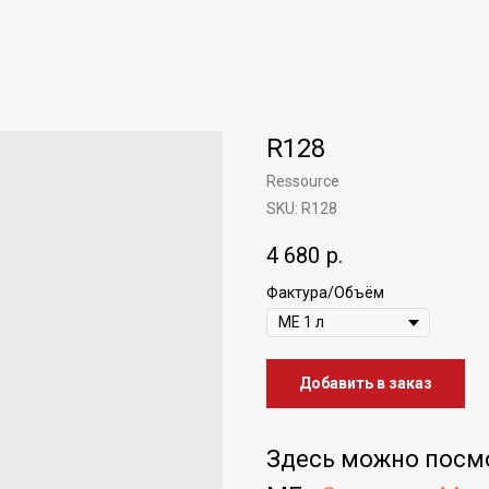
R128
Ressource
SKU:
R128
4 680
р.
Фактура/Объём
Добавить в заказ
Здесь можно посм