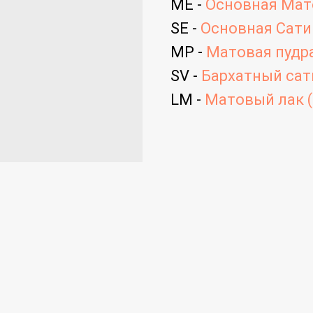
ME -
Основная Мато
SE -
Основная Сатин
MP -
Матовая пудра
SV -
Бархатный сати
LM -
Матовый лак (