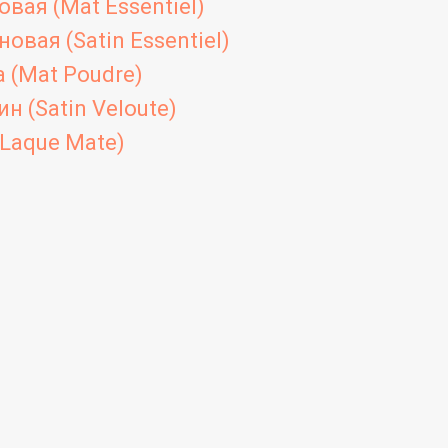
вая (Mat Essentiel)
овая (Satin Essentiel)
 (Mat Poudre)
н (Satin Veloute)
Laque Mate)