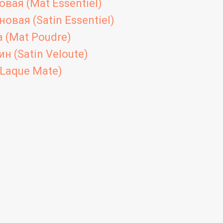
вая (Mat Essentiel)
овая (Satin Essentiel)
 (Mat Poudre)
н (Satin Veloute)
Laque Mate)