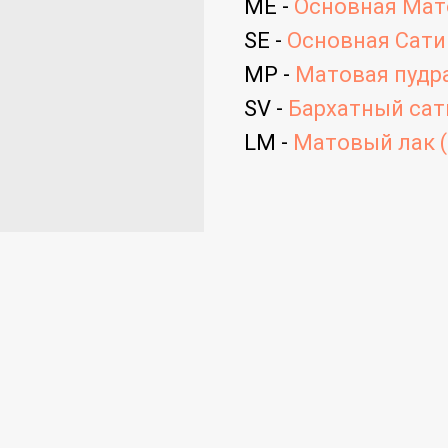
ME -
Основная Мато
SE -
Основная Сатин
MP -
Матовая пудра
SV -
Бархатный сати
LM -
Матовый лак (