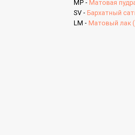
MP -
Матовая пудра
SV -
Бархатный сати
LM -
Матовый лак (