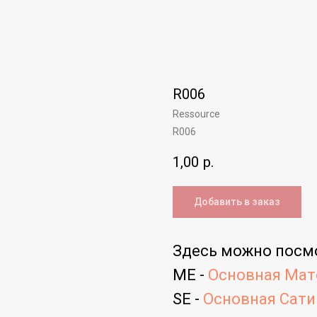
R006
Ressource
R006
1,00
р.
Добавить в заказ
Здесь можно посм
ME -
Основная Мато
SE -
Основная Сатин