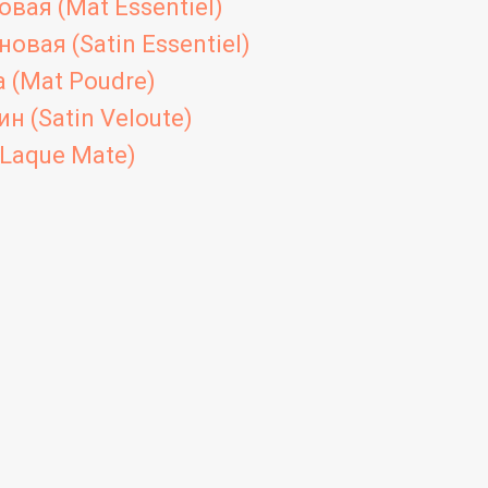
вая (Mat Essentiel)
овая (Satin Essentiel)
 (Mat Poudre)
н (Satin Veloute)
Laque Mate)