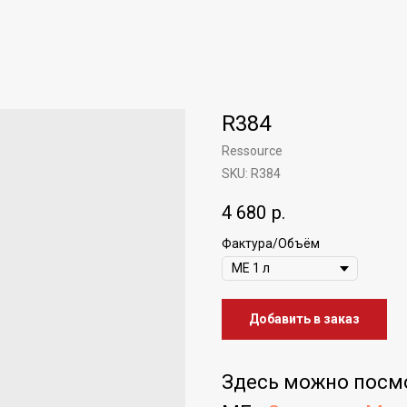
R384
Ressource
SKU:
R384
4 680
р.
Фактура/Объём
Добавить в заказ
Здесь можно посм