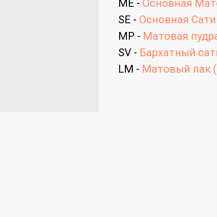
ME -
Основная Мато
SE -
Основная Сатин
MP -
Матовая пудра
SV -
Бархатный сати
LM -
Матовый лак (