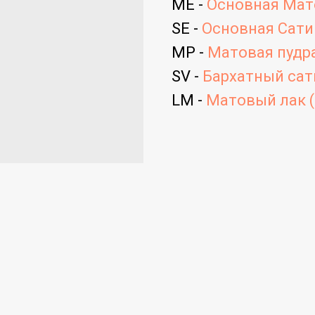
ME -
Основная Мато
SE -
Основная Сатин
MP -
Матовая пудра
SV -
Бархатный сати
LM -
Матовый лак (