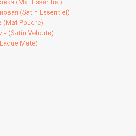
вая (Mat Essentiel)
овая (Satin Essentiel)
 (Mat Poudre)
н (Satin Veloute)
Laque Mate)