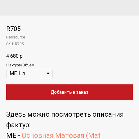
R705
Ressource
SKU:
R705
4 680
р.
Фактура/Объём
Добавить в заказ
Здесь можно посмотреть
описания
фактур
:
ME -
Основная Матовая (Mat