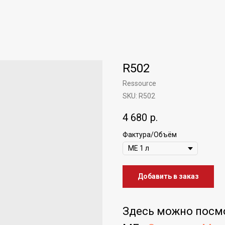
R502
Ressource
SKU:
R502
4 680
р.
Фактура/Объём
Добавить в заказ
Здесь можно посм