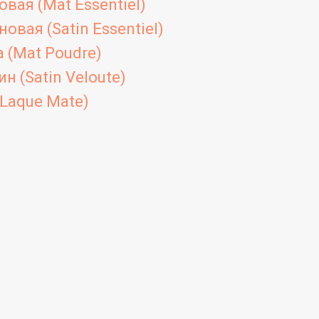
вая (Mat Essentiel)
овая (Satin Essentiel)
 (Mat Poudre)
н (Satin Veloute)
Laque Mate)