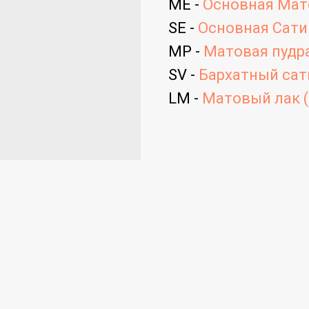
ME -
Основная Мато
SE -
Основная Сатин
MP -
Матовая пудра
SV -
Бархатный сати
LM -
Матовый лак (