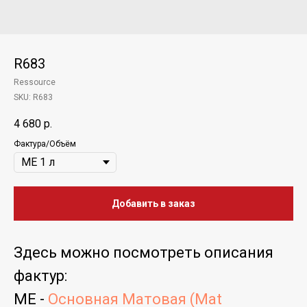
R683
Ressource
SKU:
R683
4 680
р.
Фактура/Объём
Добавить в заказ
Здесь можно посмотреть
описания
фактур
:
ME -
Основная Матовая (Mat