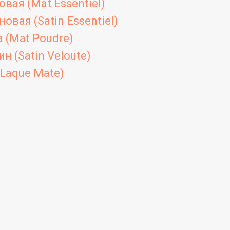
вая (Mat Essentiel)
овая (Satin Essentiel)
 (Mat Poudre)
н (Satin Veloute)
Laque Mate)