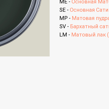
ME -
Основная Мато
SE -
Основная Сатин
MP -
Матовая пудра
SV -
Бархатный сати
LM -
Матовый лак (