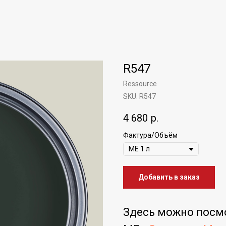
R547
Ressource
SKU:
R547
4 680
р.
Фактура/Объём
Добавить в заказ
Здесь можно посм