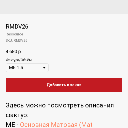
RMDV26
Ressource
SKU:
RMDV26
4 680
р.
Фактура/Объём
Добавить в заказ
Здесь можно
посмотреть
описания
фактур
:
ME -
Основная Матовая (Mat