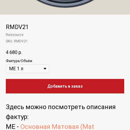
RMDV21
Ressource
SKU:
RMDV21
4 680
р.
Фактура/Объём
Добавить в заказ
Здесь можно
посмотреть
описания
фактур
:
ME -
Основная Матовая (Mat