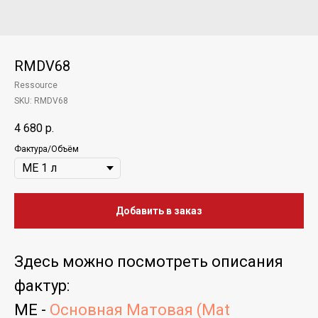
RMDV68
Ressource
SKU:
RMDV68
4 680
р.
Фактура/Объём
Добавить в заказ
Здесь можно
посмотреть
описания
фактур
:
ME -
Основная Матовая (Mat