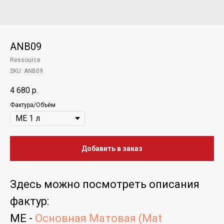
ANB09
Ressource
SKU:
ANB09
4 680
р.
Фактура/Объём
Добавить в заказ
Здесь можно посмотреть
описания
фактур
:
ME -
Основная Матовая (Mat