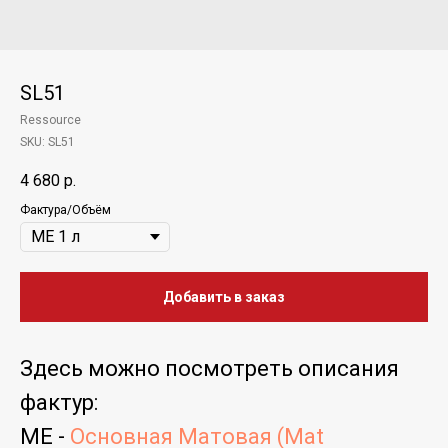
SL51
Ressource
SKU:
SL51
4 680
р.
Фактура/Объём
Добавить в заказ
Здесь можно посмотреть
описания
фактур
:
ME -
Основная Матовая (Mat