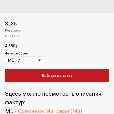
SL35
Ressource
SKU:
SL35
4 680
р.
Фактура/Объём
Добавить в заказ
Здесь можно посмотреть
описания
фактур
:
ME -
Основная Матовая (Mat