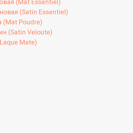
вая (Mat Essentiel)
овая (Satin Essentiel)
 (Mat Poudre)
н (Satin Veloute)
Laque Mate)