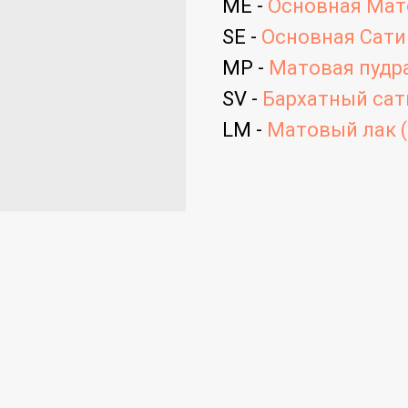
ME -
Основная Мато
SE -
Основная Сатин
MP -
Матовая пудра
SV -
Бархатный сати
LM -
Матовый лак (